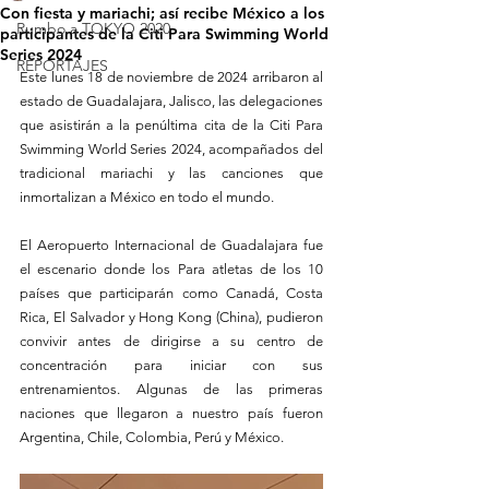
Con fiesta y mariachi; así recibe México a los
Rumbo a TOKYO 2020
participantes de la Citi Para Swimming World
Series 2024
REPORTAJES
Este lunes 18 de noviembre de 2024 arribaron al 
estado de Guadalajara, Jalisco, las delegaciones 
que asistirán a la penúltima cita de la Citi Para 
Swimming World Series 2024, acompañados del 
tradicional mariachi y las canciones que 
inmortalizan a México en todo el mundo. 
El Aeropuerto Internacional de Guadalajara fue 
el escenario donde los Para atletas de los 10 
países que participarán como Canadá, Costa 
Rica, El Salvador y Hong Kong (China), pudieron 
convivir antes de dirigirse a su centro de 
concentración para iniciar con sus 
entrenamientos. Algunas de las primeras 
naciones que llegaron a nuestro país fueron 
Argentina, Chile, Colombia, Perú y México. 