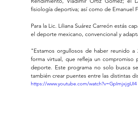
Rendimiento, Vladimir Ortiz Gómez; el D
fisiología deportiva; así como de Emanuel
Para la Lic. Liliana Suárez Carreón estás cap
el deporte mexicano, convencional y adapt
"Estamos orgullosos de haber reunido a 2
forma virtual, que refleja un compromiso po
deporte. Este programa no solo busca sens
también crear puentes entre las distintas di
https://www.youtube.com/watch?v=GpImjxjgUI4