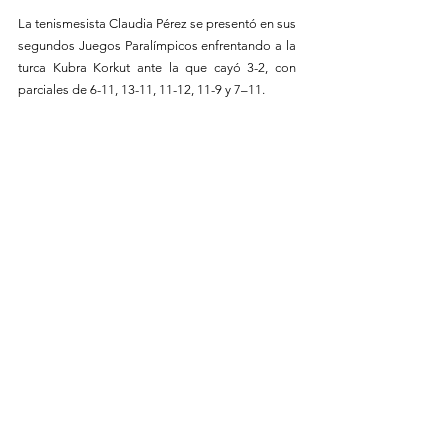
La tenismesista Claudia Pérez se presentó en sus 
segundos Juegos Paralímpicos enfrentando a la 
turca Kubra Korkut ante la que cayó 3-2, con 
parciales de 6-11, 13-11, 11-12, 11-9 y 7–11.
Samuel Molina logró acceder a los cuartos de 
final del Para tiro con arco recurvo después de 
vencer al representante de Estados Unidos; sin 
embargo, cayó en dicha instancia ante el 
austrialiano Kenton Smith 2-3.