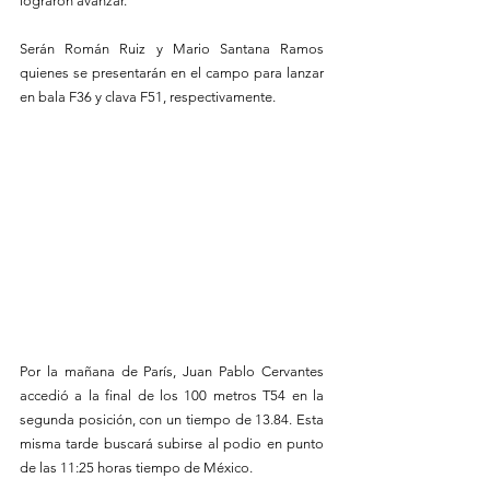
lograron avanzar. 
Serán Román Ruiz y Mario Santana Ramos 
quienes se presentarán en el campo para lanzar 
en bala F36 y clava F51, respectivamente.
Por la mañana de París, Juan Pablo Cervantes 
accedió a la final de los 100 metros T54 en la 
segunda posición, con un tiempo de 13.84. Esta 
misma tarde buscará subirse al podio en punto 
de las 11:25 horas tiempo de México. 