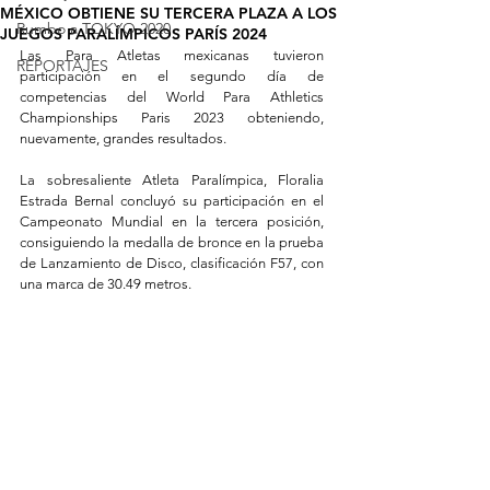
MÉXICO OBTIENE SU TERCERA PLAZA A LOS
Rumbo a TOKYO 2020
JUEGOS PARALÍMPICOS PARÍS 2024
Las Para Atletas mexicanas tuvieron 
REPORTAJES
participación en el segundo día de 
competencias del World Para Athletics 
Championships Paris 2023 obteniendo, 
nuevamente, grandes resultados.
La sobresaliente Atleta Paralímpica, Floralia 
Estrada Bernal concluyó su participación en el 
Campeonato Mundial en la tercera posición, 
consiguiendo la medalla de bronce en la prueba 
de Lanzamiento de Disco, clasificación F57, con 
una marca de 30.49 metros.