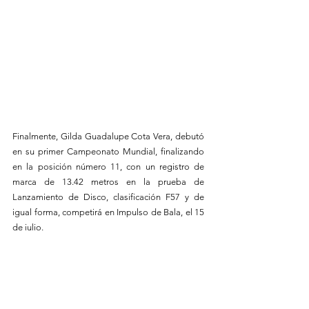
Finalmente, Gilda Guadalupe Cota Vera, debutó 
en su primer Campeonato Mundial, finalizando 
en la posición número 11, con un registro de 
marca de 13.42 metros en la prueba de 
Lanzamiento de Disco, clasificación F57 y de  
igual forma, competirá en Impulso de Bala, el 15 
de julio.
Para la madrugada de este 11 de julio, la 
Selección Mexicana de Para Atletismo tendrá 