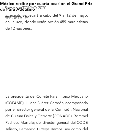
México recibe por cuarta ocasión el Grand Prix
Rumbo a TOKYO 2020
de Para Atletismo
El evento se llevará a cabo del 9 al 12 de mayo, 
REPORTAJES
en Jalisco, donde verán acción 459 para atletas 
de 12 naciones.
La presidenta del Comité Paralímpico Mexicano 
(COPAME), Liliana Suárez Carreón, acompañada 
por el director general de la Comisión Nacional 
de Cultura Física y Deporte (CONADE), Rommel 
Pacheco Marrufo; del director general del CODE 
Jalisco, Fernando Ortega Ramos, así como del 