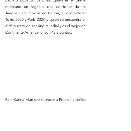
declaró Eduardo Sánchez, quien es el primer 
mexicano en llegar a dos ediciones de los 
Juegos Paralímpicos en Boccia, al competir en 
Tokio 2020 y París 2024 y quien se encuentra en 
el 9º puesto del ranking mundial y es el mejor del 
Continente Americano, con 48.8 puntos.
Para Karina Martínez regresar a Polonia significa 
volar al lugar en el que debutó como 
seleccionada nacional, en 2022. “Me siento muy 
orgullosa de representar a mi país durante estos 
tres años y lo que espero de Polonia es sumar 