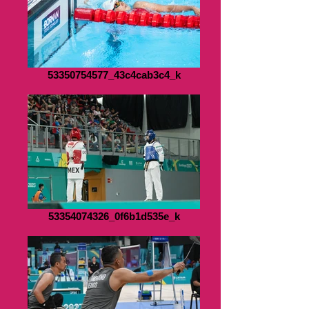
53350754577_43c4cab3c4_k
53354074326_0f6b1d535e_k