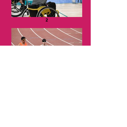
2
53355288200_e2454c0375_h