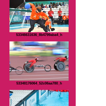
53346631636_8b4799aba4_h
53348176064_52c06aa780_h