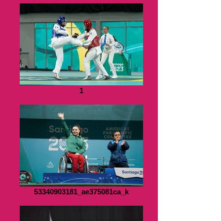
1
53340903181_ae375081ca_k