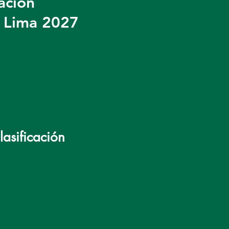
cación
 Lima 2027
asificación