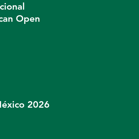
cional
ican Open
México 2026