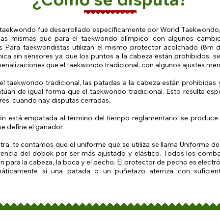
taekwondo fue desarrollado específicamente por World Taekwondo, 
las mismas que para el taekwondo olímpico, con algunos cambi
s Para taekwondistas utilizan el mismo protector acolchado (8m 
ica sin sensores ya que los puntos a la cabeza están prohibidos, s
enalizaciones que el taekwondo tradicional, con algunos ajustes men
el taekwondo tradicional, las patadas a la cabeza están prohibidas 
túan de igual forma que el taekwondo tradicional. Esto resulta esp
res, cuando hay disputas cerradas.
ión está empatada al término del tiempo reglamentario, se produc
se define el ganador.
ra, te contamos que el uniforme que se utiliza se llama Uniforme d
erencia del dobok por ser más ajustado y elástico. Todos los comb
n para la cabeza, la boca y el pecho. El protector de pecho es electró
áticamente si una patada o un puñetazo aterriza con suficien