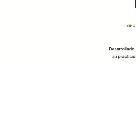
OPON
Desarrollado
su practici