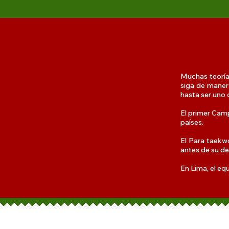
Muchas teoría
siga de maner
hasta ser uno 
El primer Cam
países.
El Para taekw
antes de su d
En Lima, el eq