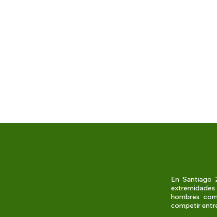
En Santiago 2
extremidades 
hombres como
competir entre