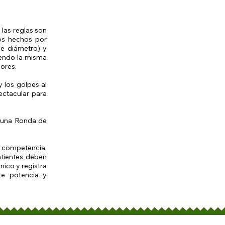
las reglas son
os hechos por
de diámetro) y
iendo la misma
ores.
y los golpes al
ectacular para
e una Ronda de
e competencia,
atientes deben
nico y registra
te potencia y