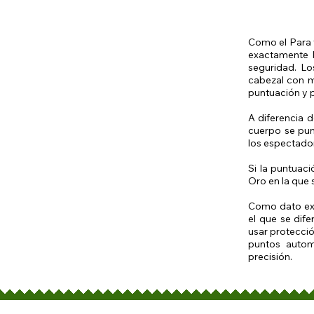
Como el Para 
exactamente 
seguridad. Lo
cabezal con m
puntuación y p
A diferencia d
cuerpo se pun
los espectado
Si la puntuac
Oro en la que 
Como dato ext
el que se dif
usar protecció
puntos autom
precisión.