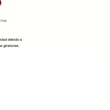
O
UTOS
idad debido a
 giratorias.