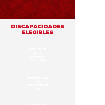
DISCAPACIDADES
ELEGIBLES
Deterioro
de la
potencia
muscular.
Deficiencia
de
extremidad
es.
Hipertonía