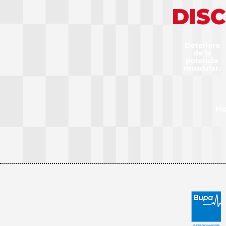
DIS
Deterioro
de la
potencia
muscular.
Hi