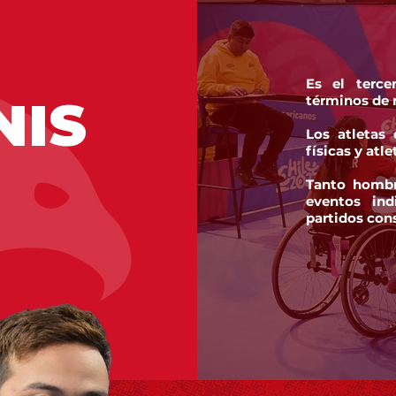
Es el terce
NIS
términos de 
Los atletas
físicas y atl
Tanto hombr
eventos ind
partidos cons