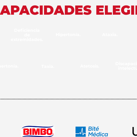
CAPACIDADES ELEGI
Deficiencia
Hipertonía.
Ataxia.
de
extremidades.
Discapac
pertonía.
Atetosis.
Taxia.
intelectu