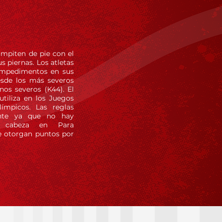
ompiten de pie con el
 piernas. Los atletas
 impedimentos en sus
sde los más severos
nos severos (K44). El
tiliza en los Juegos
ímpicos. Las reglas
ente ya que no hay
 cabeza en Para
 otorgan puntos por