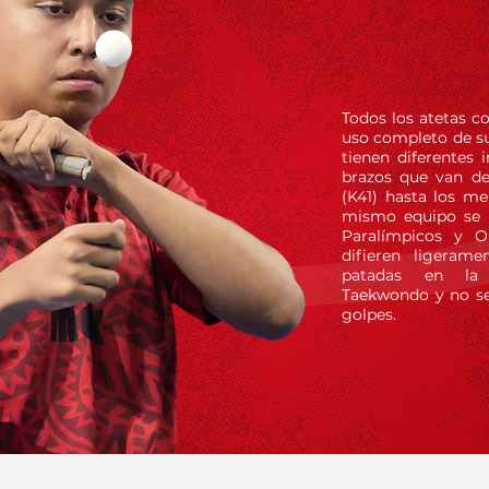
Todos los atetas c
uso completo de sus
tienen diferentes
brazos que van de
(K41) hasta los me
mismo equipo se u
Paralímpicos y Ol
difieren ligeram
patadas en la
Taekwondo y no se
golpes.