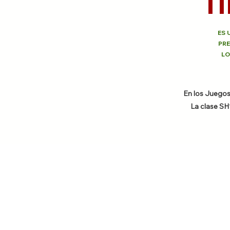
T
ES 
PRE
LO
En los Juegos
La clase SH