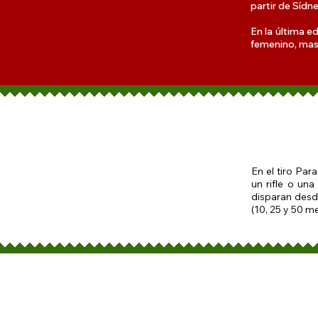
partir de Sídne
En la última e
femenino, masc
En el tiro Par
un rifle o una
disparan desde
(10, 25 y 50 me