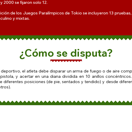
y 2000 se fijaron solo 12.
dición de los Juegos Paralímpicos de Tokio se incluyeron 13 pruebas
ulino y mixtas.
¿Cómo se disputa?
a deportivo, el atleta debe disparar un arma de fuego o de aire com
 pistola, y acertar en una diana dividida en 10 anillos concéntricos
 diferentes posiciones (de pie, sentados y tendido) y desde diferen
tros).