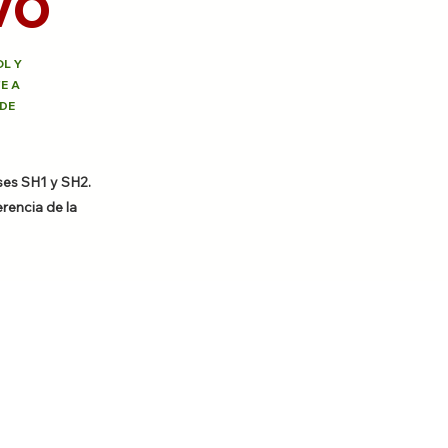
VO
L Y
E A
 DE
ses SH1 y SH2.
rencia de la