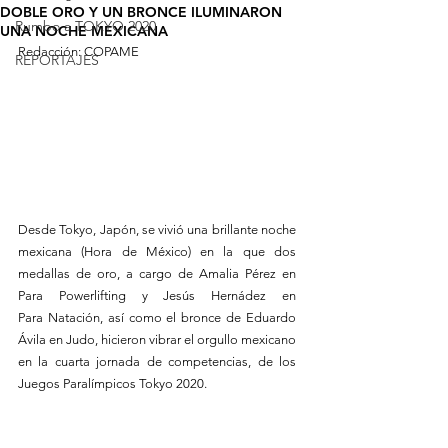
DOBLE ORO Y UN BRONCE ILUMINARON
Rumbo a TOKYO 2020
UNA NOCHE MEXICANA
Redacción: COPAME
REPORTAJES
Desde Tokyo, Japón, se vivió una brillante noche 
mexicana (Hora de México) en la que dos 
medallas de oro, a cargo de Amalia Pérez en 
Para Powerlifting y Jesús Hernádez en 
Para Natación, así como el bronce de Eduardo 
Ávila en Judo, hicieron vibrar el orgullo mexicano 
en la cuarta jornada de competencias, de los 
Juegos Paralímpicos Tokyo 2020.