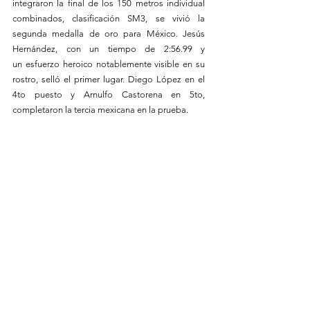
integraron la final de los 150 metros individual 
combinados, clasificación SM3, se vivió la 
segunda medalla de oro para México. Jesús 
Hernández, con un tiempo de 2:56.99 y 
un esfuerzo heroico notablemente visible en su 
rostro, selló el primer lugar. Diego López en el 
4to puesto y Arnulfo Castorena en 5to, 
completaron la tercia mexicana en la prueba.
El medallero mexicano sumó su última presea 
de la jornada en el Nippon Budokan, gracias a 