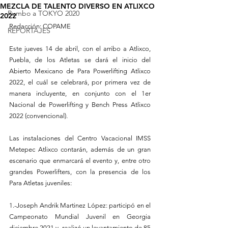
MEZCLA DE TALENTO DIVERSO EN ATLIXCO
Rumbo a TOKYO 2020
2022
Redacción: COPAME
REPORTAJES
Este jueves 14 de abril, con el arribo a Atlixco, 
Puebla, de los Atletas se dará el inicio del 
Abierto Mexicano de Para Powerlifting Atlixco 
2022, el cuál se celebrará, por primera vez de 
manera incluyente, en conjunto con el 1er 
Nacional de Powerlifting y Bench Press Atlixco 
2022 (convencional).
Las instalaciones del Centro Vacacional IMSS 
Metepec Atlixco contarán, además de un gran 
escenario que enmarcará el evento y, entre otro 
grandes Powerlifters, con la presencia de los 
Para Atletas juveniles:
1.-Joseph Andrik Martinez López: participó en el 
Campeonato Mundial Juvenil en Georgia 
diciembre 2021 y  realizó un levantamiento de 85 