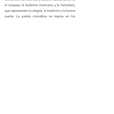
el maquev, la bailarina mexicana y la herradura, 
que representan la alegría, la tradición y la buena 
suerte. La paleta cromática se inspira en los 
colores de los chiles mexicanos, rindiendo 
homenaje a la riqueza culinaria y cultural de 
México.