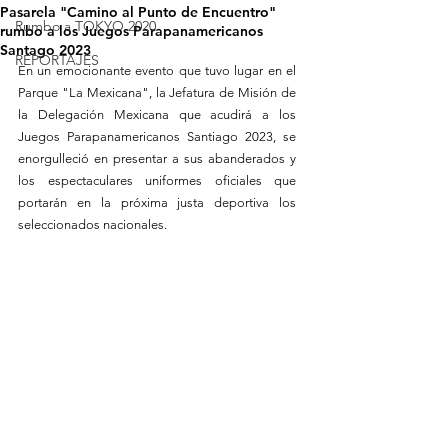
Pasarela "Camino al Punto de Encuentro"
Rumbo a TOKYO 2020
rumbo a los Juegos Parapanamericanos
Santago 2023
REPORTAJES
En un emocionante evento que tuvo lugar en el 
Parque "La Mexicana", la Jefatura de Misión de 
la Delegación Mexicana que acudirá a los 
Juegos Parapanamericanos Santiago 2023, se 
enorgulleció en presentar a sus abanderados y 
los espectaculares uniformes oficiales que 
portarán en la próxima justa deportiva los 
seleccionados nacionales.